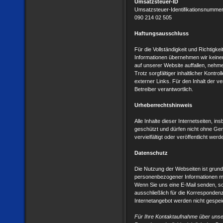
Umsatzsteuer-ID
Umsatzsteuer-Identifikationsnumme
090 214 02 505
Haftungsausschluss
Für die Vollständigkeit und Richtigke
Informationen übernehmen wir keinerle
auf unserer Website auffallen, nehmen
Trotz sorgfältiger inhaltlicher Kontro
externer Links. Für den Inhalt der ve
Betreiber verantwortlich.
Urheberrechtshinweis
Alle Inhalte dieser Internetseiten, in
geschützt und dürfen nicht ohne Ge
vervielfältigt oder veröffentlicht werd
Datenschutz
Die Nutzung der Webseiten ist grun
personenbezogener Informationen m
Wenn Sie uns eine E-Mail senden, so
ausschließlich für die Korrespondenz
Internetangebot werden nicht gespei
Für Ihre Kontaktaufnahme über unse