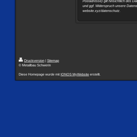
Postadresse) gilt hinsichtlich des D
und ggf. Widerspruch unsere Datens
website.xyz/datenschutz.
Druckversion
|
Sitemap
© Metallbau Schwerin
Diese Homepage wurde mit
IONOS MyWebsite
erstellt.