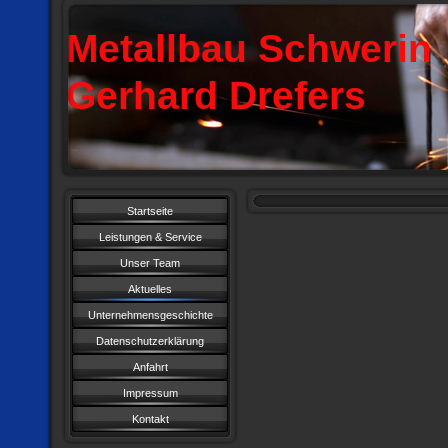
Metallbau Schwerin
Gerhard Drefers
Startseite
Leistungen & Service
Unser Team
Aktuelles
Unternehmensgeschichte
Datenschutzerklärung
Anfahrt
Impressum
Kontakt